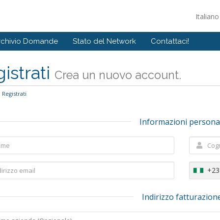
Italian
rchivio Domande
Stato del Network
Contattaci!
istrati
Crea un nuovo account.
Registrati
Informazioni persona
+23
Indirizzo fatturazion