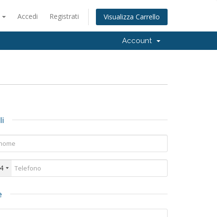
o
Accedi
Registrati
Visualizza Carrello
Account
li
4
e