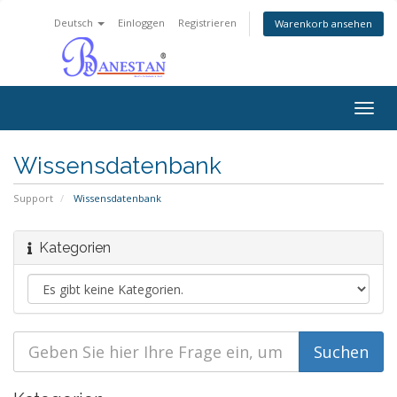
Deutsch
Einloggen
Registrieren
Warenkorb ansehen
Togg
navig
Wissensdatenbank
Support
Wissensdatenbank
Kategorien