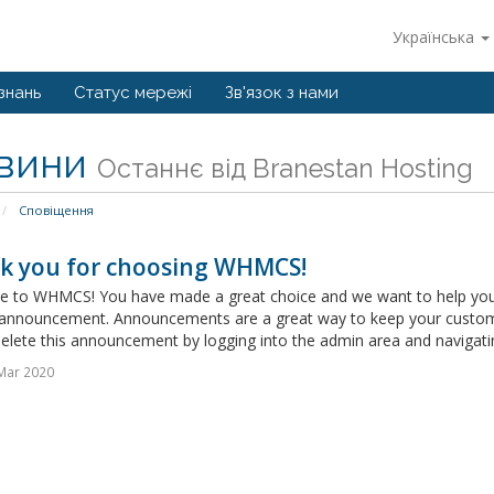
Українська
знань
Статус мережі
Зв'язок з нами
вини
Останнє від Branestan Hosting
Сповіщення
k you for choosing WHMCS!
 to WHMCS! You have made a great choice and we want to help you get
announcement. Announcements are a great way to keep your custome
delete this announcement by logging into the admin area and navigatin
Mar 2020