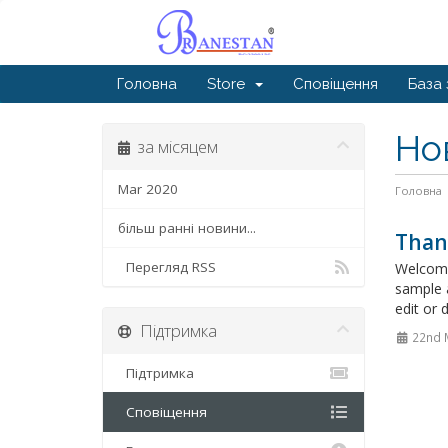
Головна
Store
Сповіщення
База 
Но
за місяцем
Mar 2020
Головна
більш ранні новини...
Than
Перегляд RSS
Welcome
sample 
edit or 
Підтримка
22nd 
Підтримка
Сповіщення