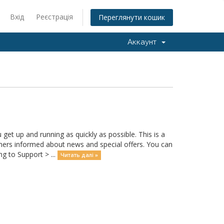
Вхід
Реєстрація
Переглянути кошик
Аккаунт
 up and running as quickly as possible. This is a
rs informed about news and special offers. You can
g to Support > ...
Читать далі »