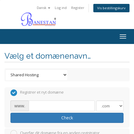
Dansk
Log ind
Register
Vis bestillingskurv
Togg
navig
Vælg et domænenavn…
Registrer et nyt domæne
www.
Check
Overfør dit domæne fra en anden registrator